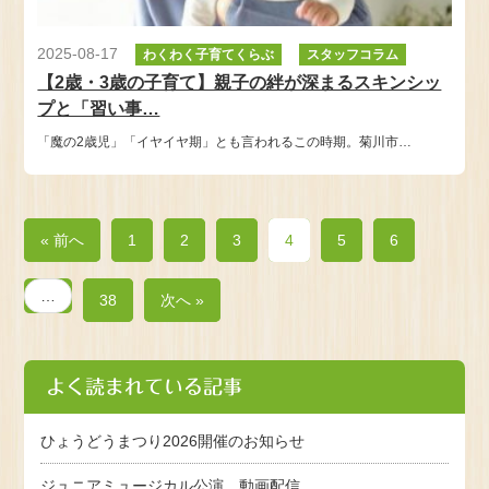
2025-08-17
わくわく子育てくらぶ
スタッフコラム
【2歳・3歳の子育て】親子の絆が深まるスキンシッ
プと「習い事…
「魔の2歳児」「イヤイヤ期」とも言われるこの時期。菊川市…
« 前へ
1
2
3
4
5
6
…
38
次へ »
よく読まれている記事
ひょうどうまつり2026開催のお知らせ
ジュニアミュージカル公演 動画配信