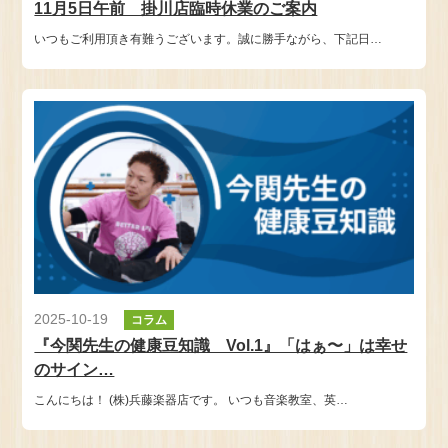
11月5日午前 掛川店臨時休業のご案内
いつもご利用頂き有難うございます。誠に勝手ながら、下記日…
2025-10-19
コラム
『今関先生の健康豆知識 Vol.1』「はぁ〜」は幸せ
のサイン…
こんにちは！ (株)兵藤楽器店です。 いつも音楽教室、英…