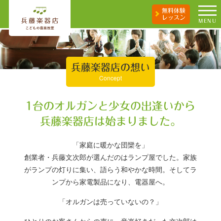
無料体験
レッスン
MENU
兵藤楽器店の想い
Concept
1台のオルガンと少女の出逢いから
兵藤楽器店は始まりました。
「家庭に暖かな団欒を」
創業者・兵藤文次郎が選んだのはランプ屋でした。家族
がランプの灯りに集い、語らう和やかな時間。そしてラ
ンプから家電製品になり、電器屋へ。
「オルガンは売っていないの？」