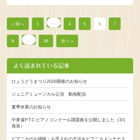
…
« 前へ
1
4
5
6
7
…
8
38
次へ »
よく読まれている記事
ひょうどうまつり2026開催のお知らせ
ジュニアミュージカル公演 動画配信
夏季休業のお知らせ
中東遠P.T.C ピアノコンクール課題曲を公開しました（3/1
発表）
ピアニカのお掃除・お手入れの方法をピアニカメンテナス