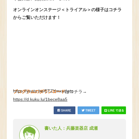
オンラインオンステージ＜トライアル＞の様子はコチラ
からご覧いただけます！
https://youtu.be/ETZYmxudwto
プログラムのダウンロード
はコチラ→
https://d.kuku.lu/1bece8aa5
書いた人：兵藤楽器店 成瀬