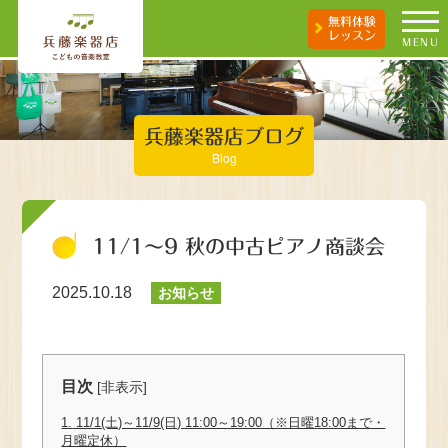
無料体験
レッスン
MENU
兵藤楽器店ブログ
Blog
11/1～9 秋の中古ピアノ商談会
2025.10.18
お知らせ
目次
[
非表示
]
1.
11/1(土)～11/9(日) 11:00～19:00（※日曜18:00まで・
月曜定休）