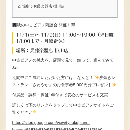
2.
場所：兵藤楽器店 掛川店
秋の中古ピアノ商談会 開催！
11/1(土)～11/9(日) 11:00～19:00（※日曜
18:00まで・月曜定休）
場所：兵藤楽器店 掛川店
中古ピアノの魅力を、店頭で見て、触って、選んでみて
ね♪
期間中にご成約いただいた方には、なんと！
炭焼きレ
ストラン「さわやか」のお食事券5,000円分プレゼント
付属品・調律・保証1年付きで安心のサービスも充実！
詳しくは下のリンクをタップして中古ピアノサイトをご
覧ください
https://sites.google.com/view/tyuukopiano-
hyoudo/%E3%83%9B%E3%83%BC%E3%83%A0