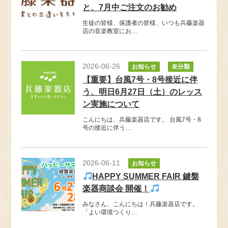
と、7月中ご注文のお勧め
生徒の皆様、保護者の皆様、いつも兵藤楽器
店の音楽教室にお…
2026-06-26
お知らせ
未分類
【重要】台風7号・8号接近に伴
う、明日6月27日（土）のレッス
ン実施について
こんにちは、兵藤楽器店です。 台風7号・8
号の接近に伴う…
2026-06-11
お知らせ
HAPPY SUMMER FAIR 鍵盤
楽器商談会 開催！
みなさん、こんにちは！兵藤楽器店です。
「よい環境つくり…