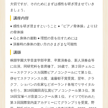
大切ですが、そのためにまずは感性を研ぎ澄ませていき
ましょう。
講座内容
● 感性を研ぎ澄ますということ ●『ピアノ骨体操』より12
の骨体操
● 心と身体の連動 ● 理想の音を出すためには
● 演奏時の身体の使い方のさまざまな可能性
講師
桐朋学園大学音楽学部卒業、卒業演奏会、新人演奏会等
に出演。同研究科を首席修了。16歳で、第２回チェルニ
ー＝ステファンスカ国際ピアノコンクールにて第１位、
併せてステファンスカ賞、遠藤郁子賞受賞。翌年、クラ
クフ、ショパンの生家などポーランド各地でリサイタル
を行う。第18回園田高弘賞ピアノコンクール第３位。第
16回宝塚ベガ音楽コンクール第１位。ドイツで行われた
第３回国際室内楽アカデミーにてグランプリを受賞。野