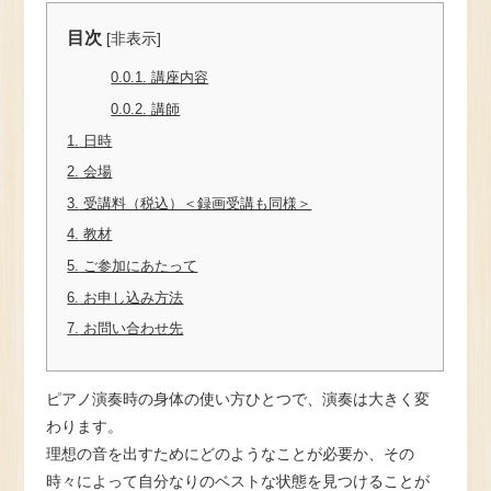
目次
[
非表示
]
0.0.1.
講座内容
0.0.2.
講師
1.
日時
2.
会場
3.
受講料（税込）＜録画受講も同様＞
4.
教材
5.
ご参加にあたって
6.
お申し込み方法
7.
お問い合わせ先
ピアノ演奏時の身体の使い方ひとつで、演奏は大きく変
わります。
理想の音を出すためにどのようなことが必要か、その
時々によって自分なりのベストな状態を見つけることが