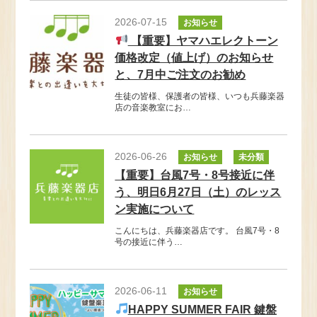
2026-07-15
お知らせ
【重要】ヤマハエレクトーン
価格改定（値上げ）のお知らせ
と、7月中ご注文のお勧め
生徒の皆様、保護者の皆様、いつも兵藤楽器
店の音楽教室にお…
2026-06-26
お知らせ
未分類
【重要】台風7号・8号接近に伴
う、明日6月27日（土）のレッス
ン実施について
こんにちは、兵藤楽器店です。 台風7号・8
号の接近に伴う…
2026-06-11
お知らせ
HAPPY SUMMER FAIR 鍵盤