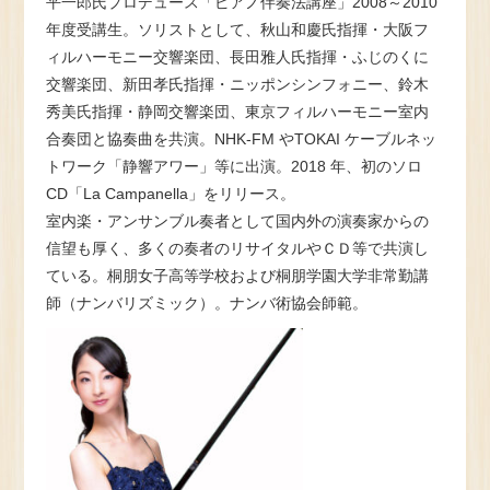
平一郎氏プロデュース「ピアノ伴奏法講座」2008～2010
年度受講生。ソリストとして、秋山和慶氏指揮・大阪フ
ィルハーモニー交響楽団、長田雅人氏指揮・ふじのくに
交響楽団、新田孝氏指揮・ニッポンシンフォニー、鈴木
秀美氏指揮・静岡交響楽団、東京フィルハーモニー室内
合奏団と協奏曲を共演。NHK-FM やTOKAI ケーブルネッ
トワーク「静響アワー」等に出演。2018 年、初のソロ
CD「La Campanella」をリリース。
室内楽・アンサンブル奏者として国内外の演奏家からの
信望も厚く、多くの奏者のリサイタルやＣＤ等で共演し
ている。桐朋女子高等学校および桐朋学園大学非常勤講
師（ナンバリズミック）。ナンバ術協会師範。