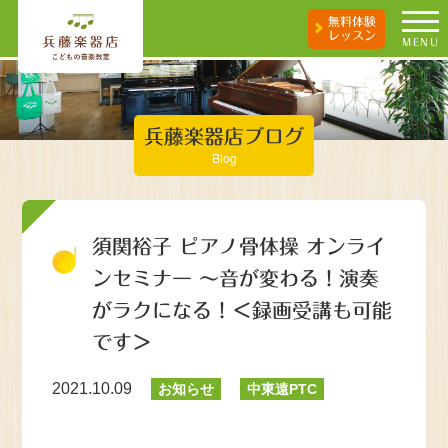
無料体験
レッスン
MENU
兵藤楽器店ブログ
Blog
須関裕子 ピアノ骨体操 オンライ
ンセミナー ～音が変わる！演奏
がラクになる！＜録画受講も可能
です＞
2021.10.09
お知らせ
中東遠PTC