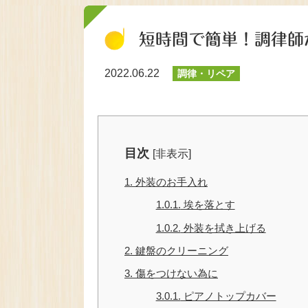
短時間で簡単！調律師
2022.06.22
調律・リペア
目次
[
非表示
]
1.
外装のお手入れ
1.0.1.
埃を落とす
1.0.2.
外装を拭き上げる
2.
鍵盤のクリーニング
3.
傷をつけない為に
3.0.1.
ピアノトップカバー