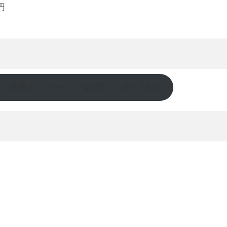
円
アノ曲集セミナー！〈全2回〉に申し込む