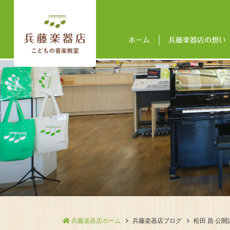
ホーム
兵藤楽器店の想い
兵藤楽器店ホーム
兵藤楽器店ブログ
松田 昌 公