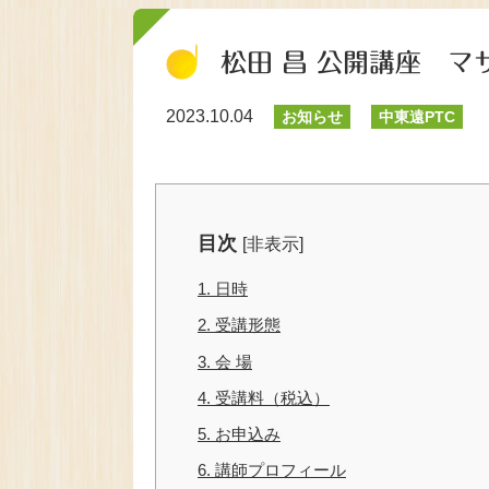
松田 昌 公開講座 
2023.10.04
お知らせ
中東遠PTC
目次
[
非表示
]
1.
日時
2.
受講形態
3.
会 場
4.
受講料（税込）
5.
お申込み
6.
講師プロフィール