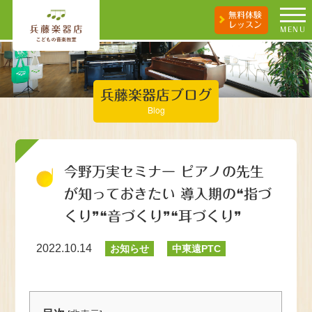
無料体験
レッスン
MENU
兵藤楽器店ブログ
Blog
今野万実セミナー ピアノの先生
が知っておきたい 導入期の❝指づ
くり❞❝音づくり❞❝耳づくり❞
2022.10.14
お知らせ
中東遠PTC