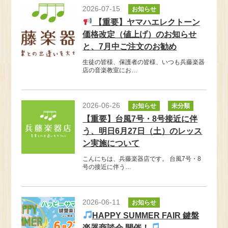
2026-07-15
お知らせ
【重要】ヤマハエレクトーン
価格改定（値上げ）のお知らせ
と、7月中ご注文のお勧め
生徒の皆様、保護者の皆様、いつも兵藤楽器
店の音楽教室にお…
2026-06-26
お知らせ
未分類
【重要】台風7号・8号接近に伴
う、明日6月27日（土）のレッス
ン実施について
こんにちは、兵藤楽器店です。 台風7号・8
号の接近に伴う…
2026-06-11
お知らせ
HAPPY SUMMER FAIR 鍵盤
楽器商談会 開催！