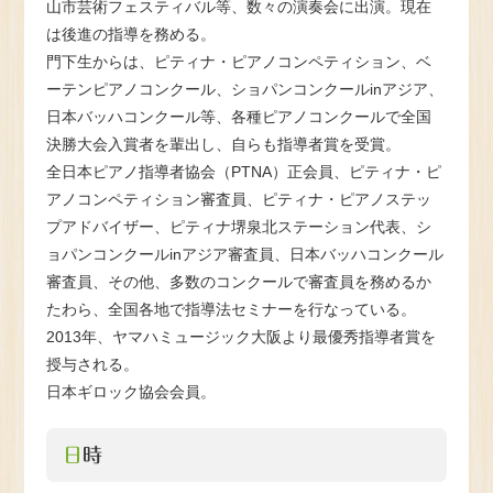
山市芸術フェスティバル等、数々の演奏会に出演。現在
は後進の指導を務める。
門下生からは、ピティナ・ピアノコンペティション、ベ
ーテンピアノコンクール、ショパンコンクールinアジア、
日本バッハコンクール等、各種ピアノコンクールで全国
決勝大会入賞者を輩出し、自らも指導者賞を受賞。
全日本ピアノ指導者協会（PTNA）正会員、ピティナ・ピ
アノコンペティション審査員、ピティナ・ピアノステッ
プアドバイザー、ピティナ堺泉北ステーション代表、シ
ョパンコンクールinアジア審査員、日本バッハコンクール
審査員、その他、多数のコンクールで審査員を務めるか
たわら、全国各地で指導法セミナーを行なっている。
2013年、ヤマハミュージック大阪より最優秀指導者賞を
授与される。
日本ギロック協会会員。
日時