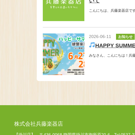
いて
こんにちは、兵藤楽器店です
2026-06-11
お知らせ
HAPPY SUMM
みなさん、こんにちは！兵藤
株式会社兵藤楽器店
【掛川店】
〒436-0068 静岡県掛川市御所原20-6
Tel:0537-