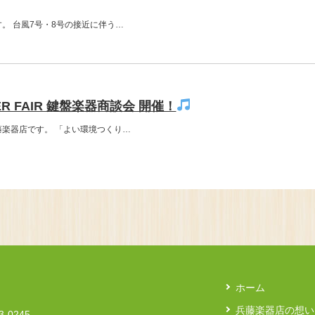
。 台風7号・8号の接近に伴う…
ER FAIR 鍵盤楽器商談会 開催！
楽器店です。 「よい環境つくり…
ホーム
兵藤楽器店の想い
23-0245