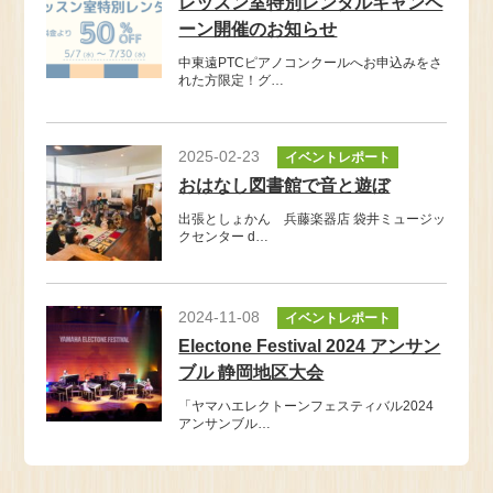
レッスン室特別レンタルキャンペ
ーン開催のお知らせ
中東遠PTCピアノコンクールへお申込みをさ
れた方限定！グ…
2025-02-23
イベントレポート
おはなし図書館で音と遊ぼ
出張としょかん 兵藤楽器店 袋井ミュージッ
クセンター d…
2024-11-08
イベントレポート
Electone Festival 2024 アンサン
ブル 静岡地区大会
「ヤマハエレクトーンフェスティバル2024
アンサンブル…