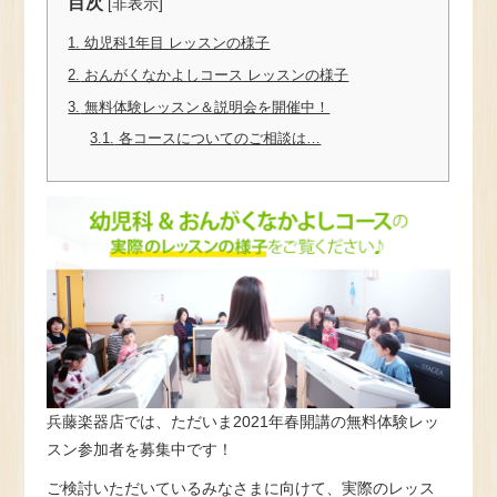
目次
[
非表示
]
1.
幼児科1年目 レッスンの様子
2.
おんがくなかよしコース レッスンの様子
3.
無料体験レッスン＆説明会を開催中！
3.1.
各コースについてのご相談は…
兵藤楽器店では、ただいま2021年春開講の無料体験レッ
スン参加者を募集中です！
ご検討いただいているみなさまに向けて、実際のレッス