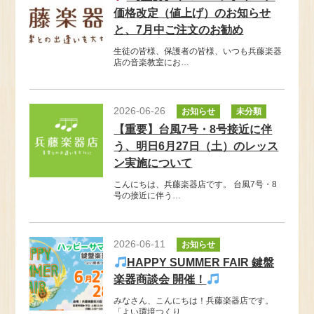
価格改定（値上げ）のお知らせ
と、7月中ご注文のお勧め
生徒の皆様、保護者の皆様、いつも兵藤楽器
店の音楽教室にお…
2026-06-26
お知らせ
未分類
【重要】台風7号・8号接近に伴
う、明日6月27日（土）のレッス
ン実施について
こんにちは、兵藤楽器店です。 台風7号・8
号の接近に伴う…
2026-06-11
お知らせ
HAPPY SUMMER FAIR 鍵盤
楽器商談会 開催！
みなさん、こんにちは！兵藤楽器店です。
「よい環境つくり…